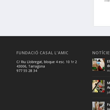
mem
FUNDACIÓ CASAL L’AMIC
NOTÍCIE
E
C/ Riu Llobregat, bloque 4 esc. 10 1r 2
d
43006, Tarragona
977 55 28 34
ma
M
A
ju
F
j