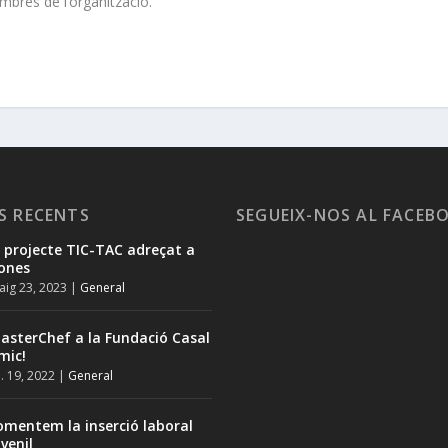
bres de l’organització.
S RECENTS
SEGUEIX-NOS AL FACEB
l projecte TIC-TAC adreçat a
ones
ig 23, 2023
|
General
asterChef a la Fundació Casal
mic!
l. 19, 2022
|
General
omentem la inserció laboral
uvenil