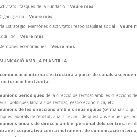
Activitats i tasques de la Fundació –
Veure més
Organigrama –
Veure més
Pla Estratègic- Memòries d’activitats i responsabilitat social –
Veure 
Codi Ètic
–
Veure més
Memòries econòmiques –
Veure més
MUNICACIÓ AMB LA PLANTILLA
 comunicació interna s’estructura a partir de canals ascenden
tructuració horitzontal:
eunions periòdiques
de la direcció de l’entitat amb les direccions de 
teris i polítiques laborals de l’entitat, gestió econòmica, etc.
eunions de les direccions amb els seus equips
(setmanals o quinze
ítiques laborals de l’entitat, anàlisi tècnic i de qüestions ètiques per po
eunions anuals de direcció amb el personal dels centres:
result
ntranet corporativa com a instrument de comunicació interna