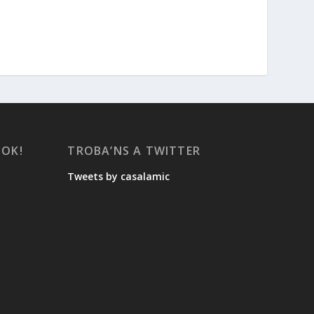
OOK!
TROBA’NS A TWITTER
Tweets by casalamic