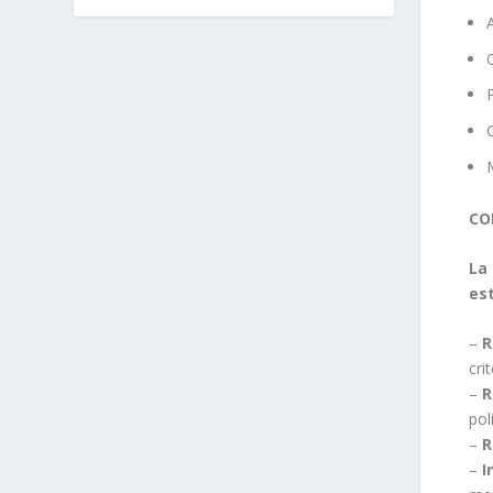
CO
La
es
–
R
cri
–
R
pol
–
R
–
I