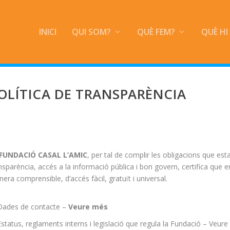
INICI
QUI SOM?
QUÈ FEM?
QUÈ HI
OLÍTICA DE TRANSPARÈNCIA
FUNDACIÓ CASAL L’AMIC
, per tal de complir les obligacions que es
nsparència, accés a la informació pública i bon govern, certifica que
era comprensible, d’accés fàcil, gratuït i universal.
Dades de contacte –
Veure més
Estatus, reglaments interns i legislació que regula la Fundació –
Veure