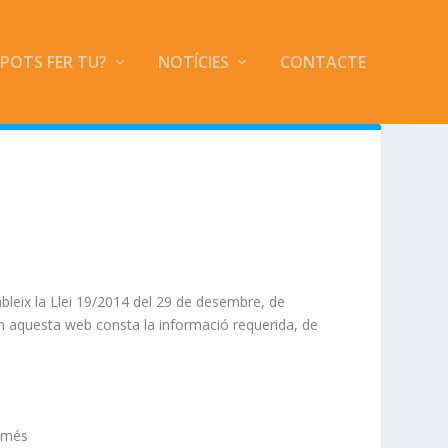
 POTS FER TU?
NOTÍCIES
CONTACTE
tableix la Llei 19/2014 del 29 de desembre, de
 en aquesta web consta la informació requerida, de
 més