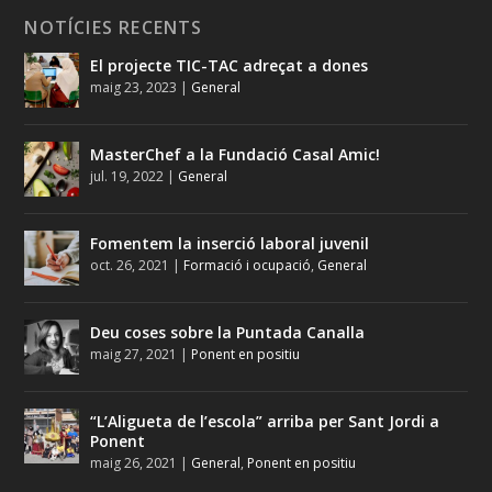
NOTÍCIES RECENTS
El projecte TIC-TAC adreçat a dones
maig 23, 2023
|
General
MasterChef a la Fundació Casal Amic!
jul. 19, 2022
|
General
Fomentem la inserció laboral juvenil
oct. 26, 2021
|
Formació i ocupació
,
General
Deu coses sobre la Puntada Canalla
maig 27, 2021
|
Ponent en positiu
“L’Aligueta de l’escola” arriba per Sant Jordi a
Ponent
maig 26, 2021
|
General
,
Ponent en positiu