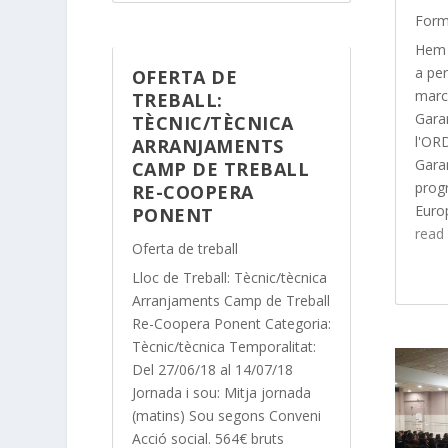
Form
Hem 
a per
OFERTA DE
marc
TREBALL:
Garan
TÈCNIC/TÈCNICA
l'OR
ARRANJAMENTS
Garan
CAMP DE TREBALL
prog
RE-COOPERA
Europ
PONENT
read
Oferta de treball
Lloc de Treball: Tècnic/tècnica
Arranjaments Camp de Treball
Re-Coopera Ponent Categoria:
Tècnic/tècnica Temporalitat:
Del 27/06/18 al 14/07/18
Jornada i sou: Mitja jornada
(matins) Sou segons Conveni
Acció social. 564€ bruts