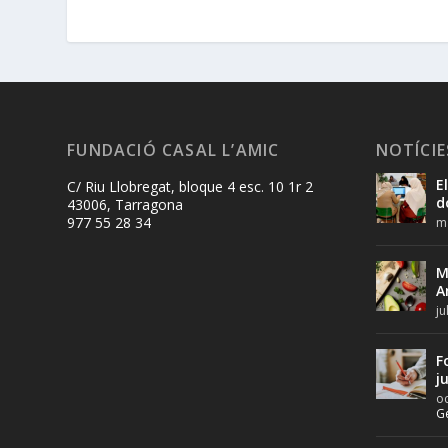
FUNDACIÓ CASAL L’AMIC
NOTÍCIE
E
C/ Riu Llobregat, bloque 4 esc. 10 1r 2
d
43006, Tarragona
977 55 28 34
ma
M
A
ju
F
j
oc
G