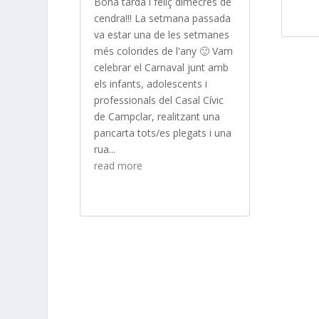
Bona tarda i feliç dimecres de
cendra!!! La setmana passada
va estar una de les setmanes
més colorides de l'any 🙂 Vam
celebrar el Carnaval junt amb
els infants, adolescents i
professionals del Casal Cívic
de Campclar, realitzant una
pancarta tots/es plegats i una
rua...
read more