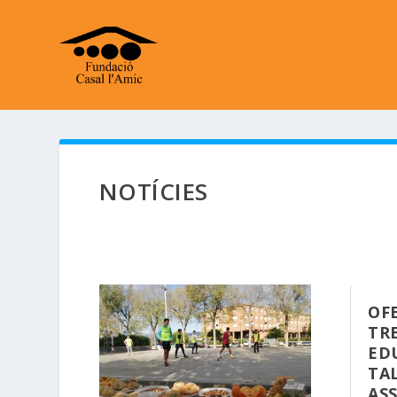
NOTÍCIES
OF
TR
ED
TA
ASS