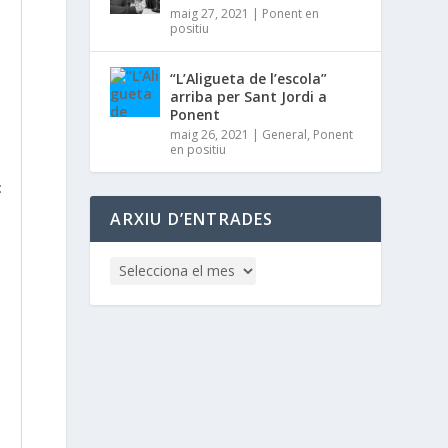
maig 27, 2021
|
Ponent en
positiu
“L’Aligueta de l’escola”
arriba per Sant Jordi a
Ponent
maig 26, 2021
|
General
,
Ponent
en positiu
:
ARXIU D’ENTRADES