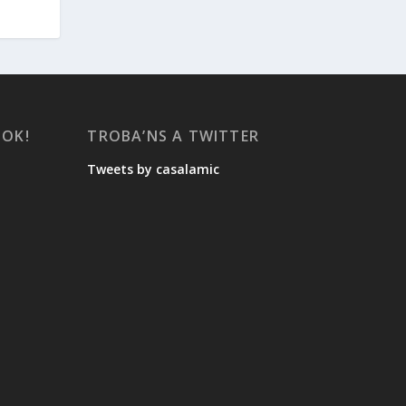
OOK!
TROBA’NS A TWITTER
Tweets by casalamic