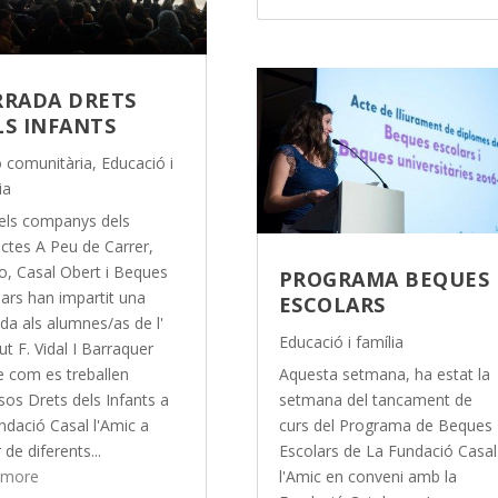
RRADA DRETS
LS INFANTS
ó comunitària
,
Educació i
ia
 els companys dels
ectes A Peu de Carrer,
o, Casal Obert i Beques
PROGRAMA BEQUES
lars han impartit una
ESCOLARS
da als alumnes/as de l'
Educació i família
tut F. Vidal I Barraquer
e com es treballen
Aquesta setmana, ha estat la
sos Drets dels Infants a
setmana del tancament de
ndació Casal l'Amic a
curs del Programa de Beques
r de diferents...
Escolars de La Fundació Casal
 more
l'Amic en conveni amb la