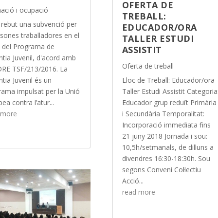
OFERTA DE
ació i ocupació
TREBALL:
rebut una subvenció per
EDUCADOR/ORA
sones traballadores en el
TALLER ESTUDI
 del Programa de
ASSISTIT
tia Juvenil, d'acord amb
Oferta de treball
DRE TSF/213/2016. La
tia Juvenil és un
Lloc de Treball: Educador/ora
rama impulsat per la Unió
Taller Estudi Assistit Categoria
ea contra l’atur...
Educador grup reduït Primària
 more
i Secundària Temporalitat:
Incorporació immediata fins
21 juny 2018 Jornada i sou:
10,5h/setmanals, de dilluns a
divendres 16:30-18:30h. Sou
segons Conveni Col·lectiu
Acció...
read more