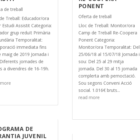
PONENT
a de treball
Oferta de treball
 de Treball: Educador/ora
r Estudi Assistit Categoria:
Lloc de Treball: Monitor/ora
ador grup reduït Primària
Camp de Treball Re-Coopera
undària Temporalitat:
Ponent Categoria:
rporació immediata fins
Monitor/ora Temporalitat: Del
e maig de 2019 Jornada i
25/06/18 al 15/07/18 Jornada i
 Diferents jornades de
sou: Del 25 al 29 mitja
ns a divendres de 16-19h.
jornada. Del 30 al 15 jornada
.
complerta amb pernoctació.
 more
Sou segons Conveni Acció
social. 1.016€ bruts...
read more
OGRAMA DE
RANTIA JUVENIL