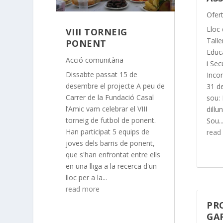
Ofert
Lloc
VIII TORNEIG
Talle
PONENT
Educ
Acció comunitària
i Sec
Dissabte passat 15 de
Inco
desembre el projecte A peu de
31 d
Carrer de la Fundació Casal
sou:
l’Amic vam celebrar el VIII
dillu
torneig de futbol de ponent.
Sou..
Han participat 5 equips de
read
joves dels barris de ponent,
que s'han enfrontat entre ells
en una lliga a la recerca d'un
lloc per a la...
read more
PR
GA