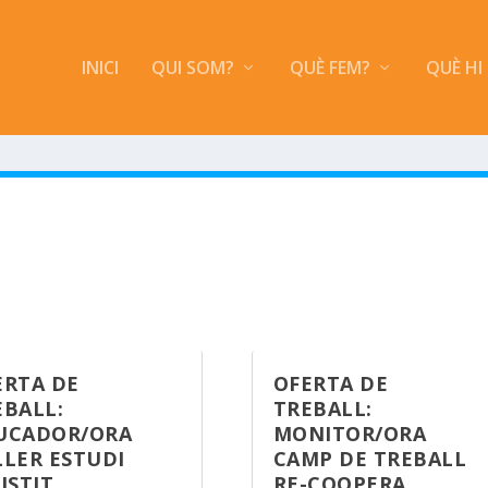
INICI
QUI SOM?
QUÈ FEM?
QUÈ HI
ERTA DE
OFERTA DE
EBALL:
TREBALL:
UCADOR/ORA
MONITOR/ORA
LLER ESTUDI
CAMP DE TREBALL
ISTIT
RE-COOPERA