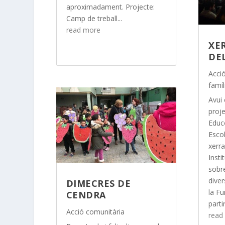
aproximadament. Projecte:
Camp de treball...
read more
XE
DE
Acci
famíl
Avui
proj
Educ
Esco
xerra
Insti
sobr
diver
DIMECRES DE
la Fu
CENDRA
parti
Acció comunitària
read