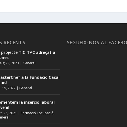
S RECENTS
SEGUEIX-NOS AL FACEB
l projecte TIC-TAC adreçat a
ones
ig 23, 2023
|
General
asterChef a la Fundació Casal
mic!
l. 19, 2022
|
General
omentem la inserció laboral
uvenil
t. 26, 2021
|
Formació i ocupació
,
eneral