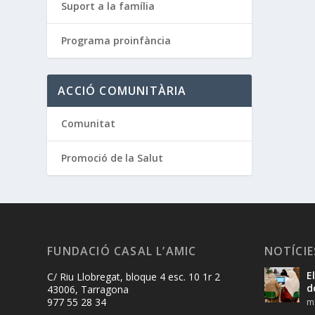
Suport a la família
Programa proinfància
ACCIÓ COMUNITÀRIA
Comunitat
Promoció de la Salut
FUNDACIÓ CASAL L’AMIC
NOTÍCIE
E
C/ Riu Llobregat, bloque 4 esc. 10 1r 2
d
43006, Tarragona
977 55 28 34
ma