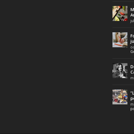
M
A
ju
F
j
oc
G
D
C
ma
“
p
ma
po