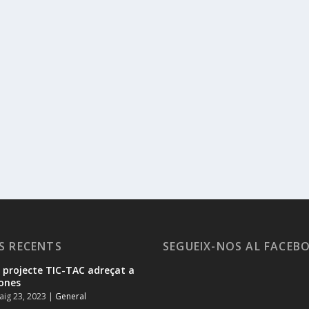
S RECENTS
SEGUEIX-NOS AL FACEB
l projecte TIC-TAC adreçat a
ones
ig 23, 2023
|
General