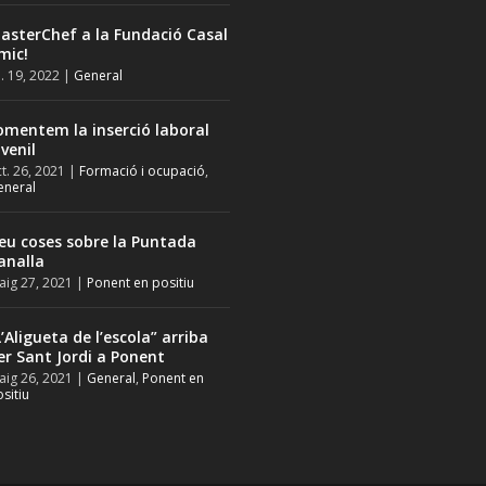
asterChef a la Fundació Casal
mic!
l. 19, 2022
|
General
omentem la inserció laboral
uvenil
t. 26, 2021
|
Formació i ocupació
,
eneral
eu coses sobre la Puntada
analla
ig 27, 2021
|
Ponent en positiu
L’Aligueta de l’escola” arriba
er Sant Jordi a Ponent
ig 26, 2021
|
General
,
Ponent en
sitiu