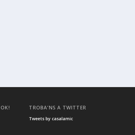
OOK!
TROBA’NS A TWITTER
Tweets by casalamic