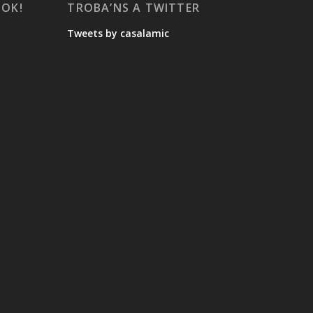
OOK!
TROBA’NS A TWITTER
Tweets by casalamic