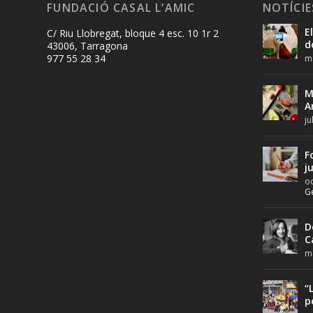
FUNDACIÓ CASAL L’AMIC
NOTÍCIE
E
C/ Riu Llobregat, bloque 4 esc. 10 1r 2
d
43006, Tarragona
977 55 28 34
ma
M
A
ju
F
j
oc
G
D
C
ma
“
p