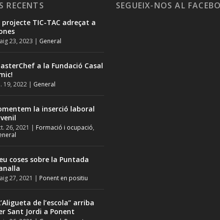
S RECENTS
SEGUEIX-NOS AL FACEB
l projecte TIC-TAC adreçat a
ones
ig 23, 2023
|
General
asterChef a la Fundació Casal
mic!
l. 19, 2022
|
General
omentem la inserció laboral
uvenil
t. 26, 2021
|
Formació i ocupació
,
eneral
eu coses sobre la Puntada
analla
ig 27, 2021
|
Ponent en positiu
L’Aligueta de l’escola” arriba
er Sant Jordi a Ponent