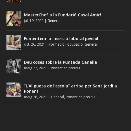
MasterChef a la Fundació Casal Amic!
jul. 19, 2022
|
General
Fomentem la inserció laboral juvenil
oct. 26, 2021
|
Formació i ocupació
,
General
Deu coses sobre la Puntada Canalla
maig 27, 2021
|
Ponent en positiu
“L’Aligueta de l’escola” arriba per Sant Jordi a
Ponent
maig 26, 2021
|
General
,
Ponent en positiu