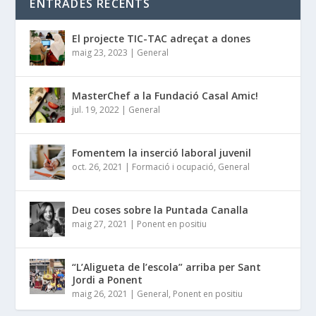
ENTRADES RECENTS
El projecte TIC-TAC adreçat a dones
maig 23, 2023
|
General
MasterChef a la Fundació Casal Amic!
jul. 19, 2022
|
General
Fomentem la inserció laboral juvenil
oct. 26, 2021
|
Formació i ocupació
,
General
Deu coses sobre la Puntada Canalla
maig 27, 2021
|
Ponent en positiu
“L’Aligueta de l’escola” arriba per Sant
Jordi a Ponent
maig 26, 2021
|
General
,
Ponent en positiu