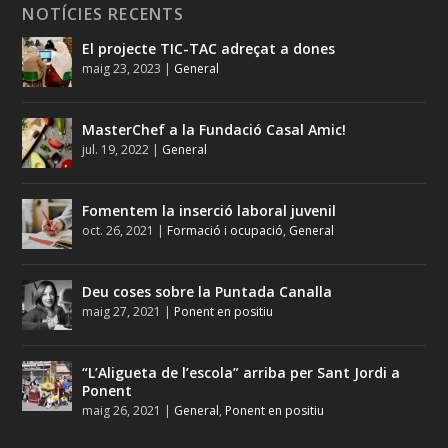
NOTÍCIES RECENTS
El projecte TIC-TAC adreçat a dones
maig 23, 2023
|
General
MasterChef a la Fundació Casal Amic!
jul. 19, 2022
|
General
Fomentem la inserció laboral juvenil
oct. 26, 2021
|
Formació i ocupació
,
General
Deu coses sobre la Puntada Canalla
maig 27, 2021
|
Ponent en positiu
“L’Aligueta de l’escola” arriba per Sant Jordi a
Ponent
maig 26, 2021
|
General
,
Ponent en positiu