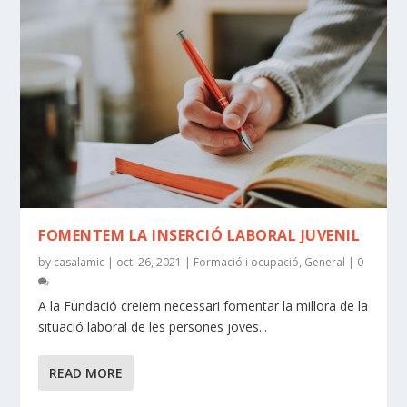
FOMENTEM LA INSERCIÓ LABORAL JUVENIL
by
casalamic
|
oct. 26, 2021
|
Formació i ocupació
,
General
|
0
A la Fundació creiem necessari fomentar la millora de la
situació laboral de les persones joves...
READ MORE