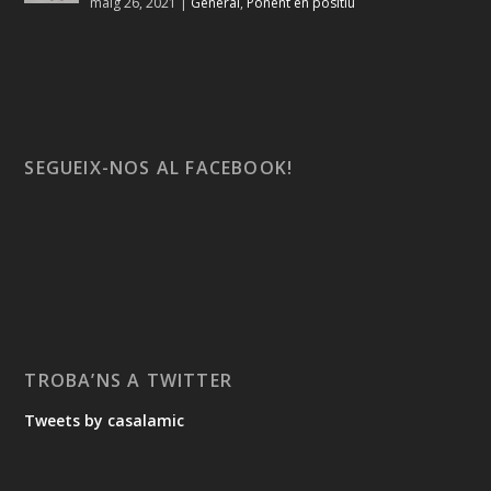
maig 26, 2021
|
General
,
Ponent en positiu
SEGUEIX-NOS AL FACEBOOK!
TROBA’NS A TWITTER
Tweets by casalamic