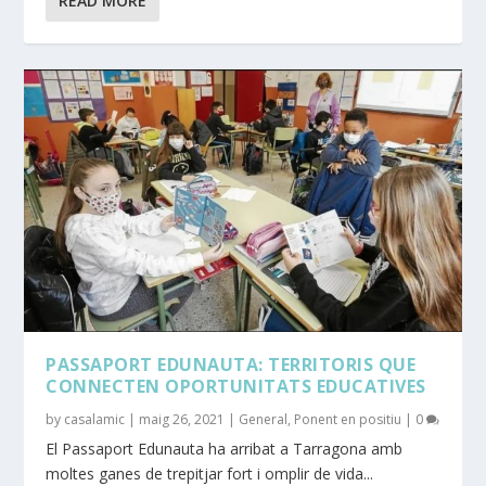
READ MORE
PASSAPORT EDUNAUTA: TERRITORIS QUE
CONNECTEN OPORTUNITATS EDUCATIVES
by
casalamic
|
maig 26, 2021
|
General
,
Ponent en positiu
|
0
El Passaport Edunauta ha arribat a Tarragona amb
moltes ganes de trepitjar fort i omplir de vida...