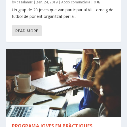
by
casalamic
|
gen. 24, 2019
|
Acció comunitària
|
0
Un grup de 20 joves que van participar al VIII torneig de
futbol de ponent organitzat per la...
READ MORE
PROGRAMA JOVES EN PRÀCTIQUES