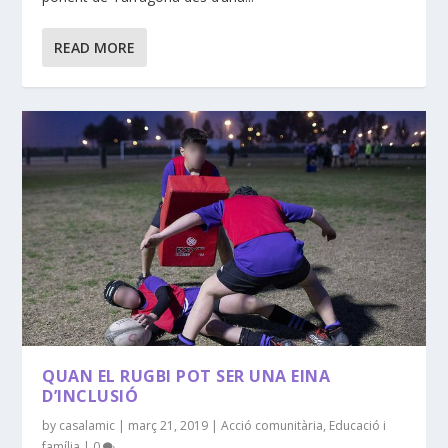
READ MORE
QUAN EL RUGBI POT SER UNA EINA
D’INCLUSIÓ
by
casalamic
|
març 21, 2019
|
Acció comunitària
,
Educació i
família
|
0