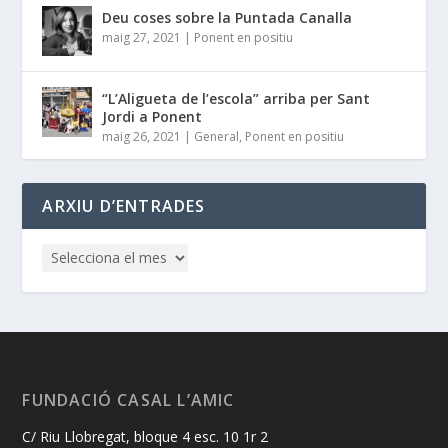
Deu coses sobre la Puntada Canalla
maig 27, 2021
|
Ponent en positiu
“L’Aligueta de l’escola” arriba per Sant
Jordi a Ponent
maig 26, 2021
|
General
,
Ponent en positiu
ARXIU D’ENTRADES
FUNDACIÓ CASAL L’AMIC
C/ Riu Llobregat, bloque 4 esc. 10 1r 2