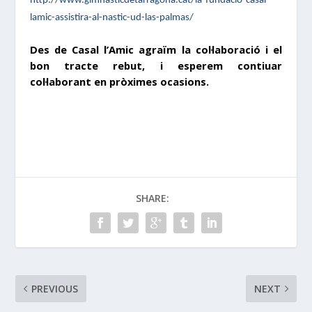
http://www.gimnasticdetarragona.cat/la-fundacio-casal-
lamic-assistira-al-nastic-ud-las-palmas/
Des de Casal l’Amic agraïm la col·laboració i el
bon tracte rebut, i esperem contiuar
col·laborant en pròximes ocasions.
SHARE:
PREVIOUS
NEXT