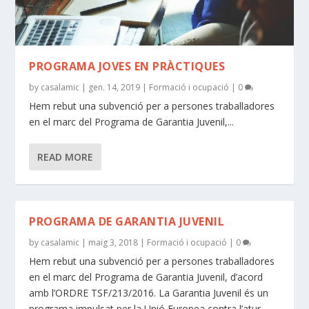
PROGRAMA JOVES EN PRÀCTIQUES
by
casalamic
|
gen. 14, 2019
|
Formació i ocupació
|
0
Hem rebut una subvenció per a persones traballadores
en el marc del Programa de Garantia Juvenil,...
READ MORE
PROGRAMA DE GARANTIA JUVENIL
by
casalamic
|
maig 3, 2018
|
Formació i ocupació
|
0
Hem rebut una subvenció per a persones traballadores
en el marc del Programa de Garantia Juvenil, d’acord
amb l’ORDRE TSF/213/2016. La Garantia Juvenil és un
programa impulsat per la Unió Europea contra l’atur...