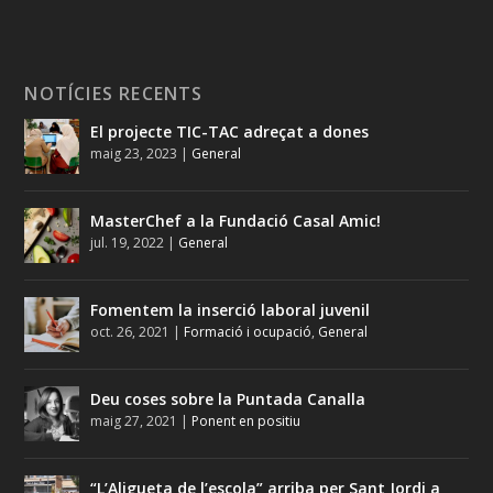
NOTÍCIES RECENTS
El projecte TIC-TAC adreçat a dones
maig 23, 2023
|
General
MasterChef a la Fundació Casal Amic!
jul. 19, 2022
|
General
Fomentem la inserció laboral juvenil
oct. 26, 2021
|
Formació i ocupació
,
General
Deu coses sobre la Puntada Canalla
maig 27, 2021
|
Ponent en positiu
“L’Aligueta de l’escola” arriba per Sant Jordi a