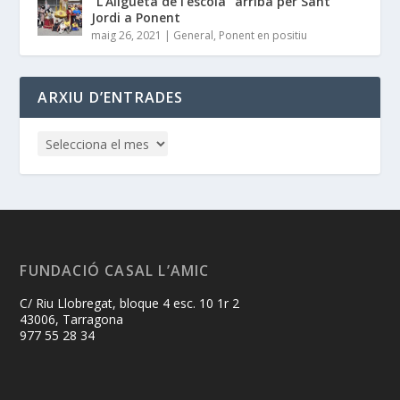
“L’Aligueta de l’escola” arriba per Sant
Jordi a Ponent
maig 26, 2021
|
General
,
Ponent en positiu
ARXIU D’ENTRADES
FUNDACIÓ CASAL L’AMIC
C/ Riu Llobregat, bloque 4 esc. 10 1r 2
43006, Tarragona
977 55 28 34