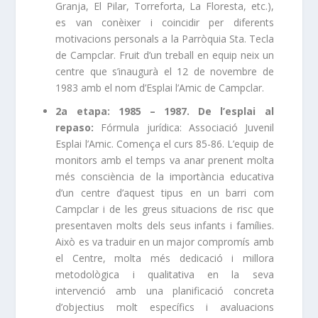
Granja, El Pilar, Torreforta, La Floresta, etc.),
es van conèixer i coincidir per diferents
motivacions personals a la Parròquia Sta. Tecla
de Campclar. Fruit d’un treball en equip neix un
centre que s’inaugurà el 12 de novembre de
1983 amb el nom d’Esplai l’Amic de Campclar.
2a etapa: 1985 – 1987. De l’esplai al
repaso:
Fórmula jurídica: Associació Juvenil
Esplai l’Amic. Comença el curs 85-86. L’equip de
monitors amb el temps va anar prenent molta
més consciència de la importància educativa
d’un centre d’aquest tipus en un barri com
Campclar i de les greus situacions de risc que
presentaven molts dels seus infants i famílies.
Això es va traduir en un major compromís amb
el Centre, molta més dedicació i millora
metodològica i qualitativa en la seva
intervenció amb una planificació concreta
d’objectius molt específics i avaluacions