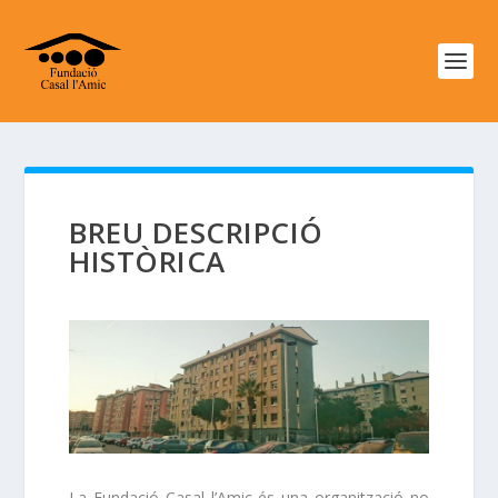
BREU DESCRIPCIÓ
HISTÒRICA
La Fundació Casal l’Amic és una organització no