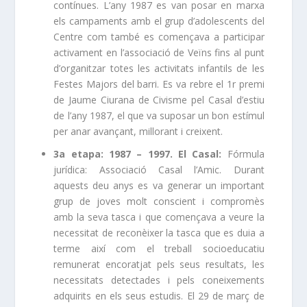
contínues. L’any 1987 es van posar en marxa
els campaments amb el grup d’adolescents del
Centre com també es començava a participar
activament en l’associació de Veïns fins al punt
d’organitzar totes les activitats infantils de les
Festes Majors del barri. Es va rebre el 1r premi
de Jaume Ciurana de Civisme pel Casal d’estiu
de l’any 1987, el que va suposar un bon estímul
per anar avançant, millorant i creixent.
3a etapa: 1987 – 1997. El Casal:
Fórmula
jurídica: Associació Casal l’Amic. Durant
aquests deu anys es va generar un important
grup de joves molt conscient i compromès
amb la seva tasca i que començava a veure la
necessitat de reconèixer la tasca que es duia a
terme així com el treball socioeducatiu
remunerat encoratjat pels seus resultats, les
necessitats detectades i pels coneixements
adquirits en els seus estudis. El 29 de març de