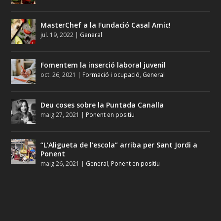
MasterChef a la Fundació Casal Amic!
jul. 19, 2022
|
General
Fomentem la inserció laboral juvenil
oct. 26, 2021
|
Formació i ocupació
,
General
Deu coses sobre la Puntada Canalla
maig 27, 2021
|
Ponent en positiu
“L’Aligueta de l’escola” arriba per Sant Jordi a
Ponent
maig 26, 2021
|
General
,
Ponent en positiu