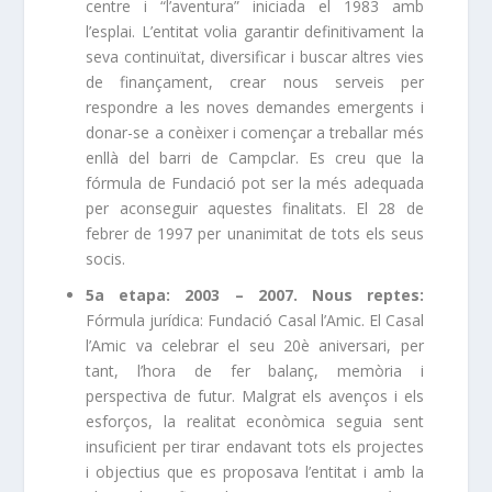
centre i “l’aventura” iniciada el 1983 amb
l’esplai. L’entitat volia garantir definitivament la
seva continuïtat, diversificar i buscar altres vies
de finançament, crear nous serveis per
respondre a les noves demandes emergents i
donar-se a conèixer i començar a treballar més
enllà del barri de Campclar. Es creu que la
fórmula de Fundació pot ser la més adequada
per aconseguir aquestes finalitats. El 28 de
febrer de 1997 per unanimitat de tots els seus
socis.
5a etapa: 2003 – 2007. Nous reptes:
Fórmula jurídica: Fundació Casal l’Amic. El Casal
l’Amic va celebrar el seu 20è aniversari, per
tant, l’hora de fer balanç, memòria i
perspectiva de futur. Malgrat els avenços i els
esforços, la realitat econòmica seguia sent
insuficient per tirar endavant tots els projectes
i objectius que es proposava l’entitat i amb la