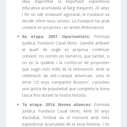
idea d’aprofitar la important experiència
educativa acumulada al llarg d’aquests 20 anys
i fer un salt endavant agosarat, la Fundació va
decidir oferir nous serveis. La Fundació ha anat
creixent en projectes i en àmbit d’intervenció.
6a etapa: 2007. Oportunitats:
Fórmula
jurídica: Fundació Casal l’Amic. Gairebé arribant
al quart de segle es proposa continuar
creixent, no només en números, que també, si
no en la qualitat i la confecció de propostes
que vagin més enllà de la intervenció. Amb la
celebració de vint-i-cinquè aniversari, sota el
lema “25 anys compartint il·lusions”, s’assoleix
una quota de popularitat que completa la bona
tasca feta durant la nostra història.
7a etapa: 2014. Noves aliances:
Fórmula
jurídica: Fundació Casal l’Amic. Amb 30 anys
d’activitat, l’entitat viu el moment amb més
experiència acumulada de la seva història. I és