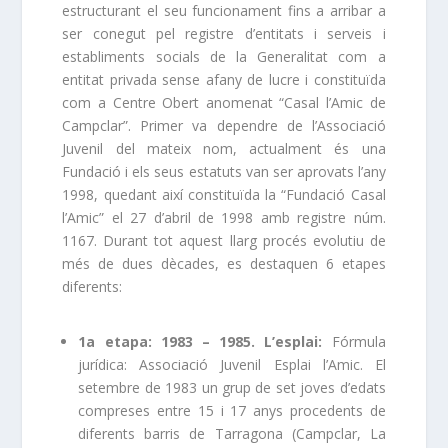
estructurant el seu funcionament fins a arribar a
ser conegut pel registre d’entitats i serveis i
establiments socials de la Generalitat com a
entitat privada sense afany de lucre i constituïda
com a Centre Obert anomenat “Casal l’Amic de
Campclar”. Primer va dependre de l’Associació
Juvenil del mateix nom, actualment és una
Fundació i els seus estatuts van ser aprovats l’any
1998, quedant així constituïda la “Fundació Casal
l’Amic” el 27 d’abril de 1998 amb registre núm.
1167. Durant tot aquest llarg procés evolutiu de
més de dues dècades, es destaquen 6 etapes
diferents:
1a etapa: 1983 – 1985. L’esplai:
Fórmula
jurídica: Associació Juvenil Esplai l’Amic. El
setembre de 1983 un grup de set joves d’edats
compreses entre 15 i 17 anys procedents de
diferents barris de Tarragona (Campclar, La