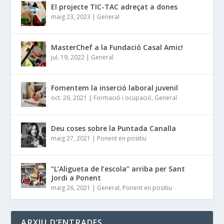
El projecte TIC-TAC adreçat a dones
maig 23, 2023
|
General
MasterChef a la Fundació Casal Amic!
jul. 19, 2022
|
General
Fomentem la inserció laboral juvenil
oct. 26, 2021
|
Formació i ocupació
,
General
Deu coses sobre la Puntada Canalla
maig 27, 2021
|
Ponent en positiu
“L’Aligueta de l’escola” arriba per Sant
Jordi a Ponent
maig 26, 2021
|
General
,
Ponent en positiu
ARXIU D’ENTRADES