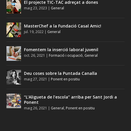
El projecte TIC-TAC adreçat a dones
maig 23, 2023
|
General
MasterChef a la Fundació Casal Amic!
jul. 19, 2022
|
General
Fomentem la inserció laboral juvenil
oct. 26, 2021
|
Formació i ocupació
,
General
Deu coses sobre la Puntada Canalla
maig 27, 2021
|
Ponent en positiu
“L’Aligueta de l’escola” arriba per Sant Jordi a
Ponent
maig 26, 2021
|
General
,
Ponent en positiu