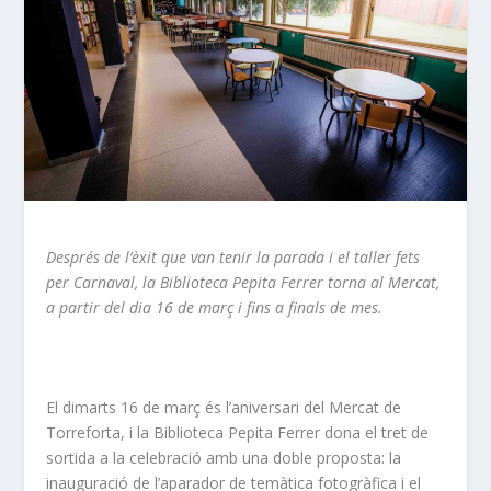
Després de l’èxit que van tenir la parada i el taller fets
per Carnaval, la Biblioteca Pepita Ferrer torna al Mercat,
a partir del dia 16 de març i fins a finals de mes.
El dimarts 16 de març és l’aniversari del Mercat de
Torreforta, i la Biblioteca Pepita Ferrer dona el tret de
sortida a la celebració amb una doble proposta: la
inauguració de l’aparador de temàtica fotogràfica i el