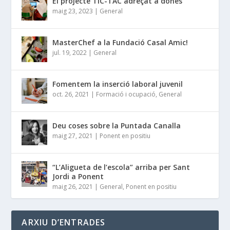
El projecte TIC-TAC adreçat a dones
maig 23, 2023
|
General
MasterChef a la Fundació Casal Amic!
jul. 19, 2022
|
General
Fomentem la inserció laboral juvenil
oct. 26, 2021
|
Formació i ocupació
,
General
Deu coses sobre la Puntada Canalla
maig 27, 2021
|
Ponent en positiu
“L’Aligueta de l’escola” arriba per Sant
Jordi a Ponent
maig 26, 2021
|
General
,
Ponent en positiu
ARXIU D’ENTRADES