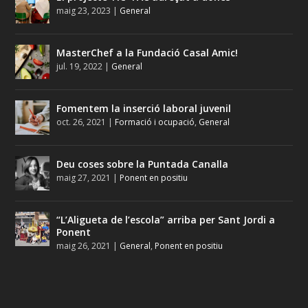
maig 23, 2023
|
General
MasterChef a la Fundació Casal Amic!
jul. 19, 2022
|
General
Fomentem la inserció laboral juvenil
oct. 26, 2021
|
Formació i ocupació
,
General
Deu coses sobre la Puntada Canalla
maig 27, 2021
|
Ponent en positiu
“L’Aligueta de l’escola” arriba per Sant Jordi a
Ponent
maig 26, 2021
|
General
,
Ponent en positiu