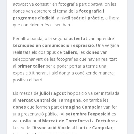
activitat va consistir en fotografia participativa, on les
dones van aprendre el tema de la
fotografia i
programes d’edició
, a nivell
teòric i pràctic
, a l’hora
que coneixien més el seu barri.
Per altra banda, a la segona
activitat
van aprendre
tècniques en comunicació i expressió
. Una vegada
realitzats els dos tipus de
tallers
, les
dones
van
seleccionar vint de les fotografies que havien realitzat
al
primer taller
per a poder portar a terme una
exposició itinerant i així donar a conèixer de manera
positiva el barri.
Els mesos de
juliol
i
agost
l’exposició va ser instal·lada
al
Mercat Central de Tarragona
, on també les
dones
que formen part d’
Imagina Campclar
van fer
una presentació pública. Al
setembre
l’exposició
es
va traslladar al
Mercat de Torreforta
i a
l’octubre
a
la seu de
l’Associació Vincle
al barri de
Campclar
,