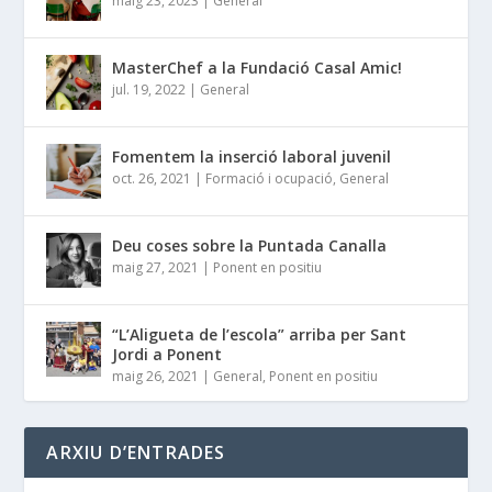
maig 23, 2023
|
General
MasterChef a la Fundació Casal Amic!
jul. 19, 2022
|
General
Fomentem la inserció laboral juvenil
oct. 26, 2021
|
Formació i ocupació
,
General
Deu coses sobre la Puntada Canalla
maig 27, 2021
|
Ponent en positiu
“L’Aligueta de l’escola” arriba per Sant
Jordi a Ponent
maig 26, 2021
|
General
,
Ponent en positiu
ARXIU D’ENTRADES