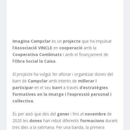
Imagina Campclar
és un
projecte
que ha impulsat
l’Associació VINCLE
en
cooperació
amb la
Cooperativa Combinats
i amb el finançament de
l’Obra Social la Caixa
.
El projecte ha volgut fer aflorar i organitzar dones del
barri de
Campclar
amb interès de
millorar i
participar
en el seu
barri
a través
d’estratègies
formatives en la imatge i l’expressió personal i
col·lectiva
.
És per això que des del
gener
i fins el
novembre
de
2020 les
dones
han rebut diferents
formacions
durant
tres dies a la setmana. Per una banda, la primera