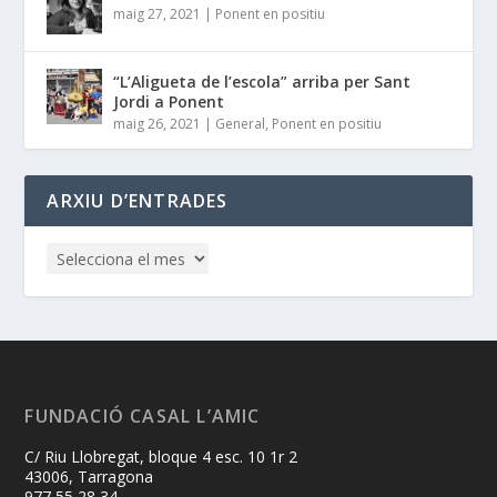
maig 27, 2021
|
Ponent en positiu
“L’Aligueta de l’escola” arriba per Sant
Jordi a Ponent
maig 26, 2021
|
General
,
Ponent en positiu
ARXIU D’ENTRADES
FUNDACIÓ CASAL L’AMIC
C/ Riu Llobregat, bloque 4 esc. 10 1r 2
43006, Tarragona
977 55 28 34