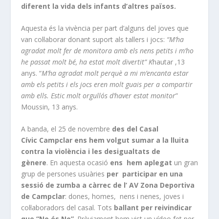
diferent la vida dels infants d’altres països.
Aquesta és la vivència per part d’alguns del joves que
van col·laborar donant suport als tallers i jocs:
“M’ha
agradat molt fer de monitora amb els nens petits i m’ho
he passat molt bé, ha estat molt divertit” K
hautar ,13
anys. “
M’ha agradat molt perquè a mi m’encanta estar
amb els petits i els jocs eren molt guais per a compartir
amb ells. Estic molt orgullós d’haver estat monitor
”
Moussin, 13 anys.
A banda, el 25 de novembre
des del Casal
Cívic Campclar ens hem volgut sumar a la lluita
contra la violència i les desigualtats de
gènere
. En aquesta ocasió
ens hem aplegat
un gran
grup de persones usuàries
per participar en una
sessió de zumba a càrrec de l’ AV Zona Deportiva
de Campclar
: dones, homes, nens i nenes, joves i
col·laboradors del casal. Tots
ballant per reivindicar
que “No és No”
. Prèviament hem vist un vídeo fet per