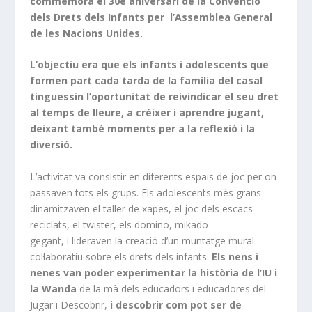
commemora el 30è aniversari de la Convenció
dels Drets dels Infants per l’Assemblea General
de les Nacions Unides.
L’objectiu era que els infants i adolescents que
formen part cada tarda de la família del casal
tinguessin l’oportunitat de reivindicar el seu dret
al temps de lleure, a créixer i aprendre jugant,
deixant també moments per a la reflexió i la
diversió.
L’activitat va consistir en diferents espais de joc per on
passaven tots els grups. Els adolescents més grans
dinamitzaven el taller de xapes, el joc dels escacs
reciclats, el twister, els domino, mikado
gegant, i lideraven la creació d’un muntatge mural
col·laboratiu sobre els drets dels infants.
Els nens i
nenes van poder experimentar la història de l’IU i
la Wanda
de la mà dels educadors i educadores del
Jugar i Descobrir,
i descobrir com pot ser de