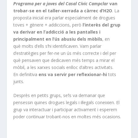
Programa per a joves del Casal Cívic Campclar
van
trobar-se en el taller-xerrada a càrrec d’H2O
. La
proposta inicial era parlar especialment de drogues
toves + gènere + addiccions, però
l’interès del grup
va derivar en l’addicció a les pantalles i
principalment en l’ús abusiu dels mòbils
, en
què molts d’ells s’hi identificaven. Vam parlar
d’estratègies per fer-ne un ús més correcte i del per
què pensaven que dedicaven més temps a mirar el
mòbil, a les xarxes socials enlloc d’altres activitats.
En definitiva
ens va servir per reflexionar-hi
tots
junts.
Desprès en petits grups, se’ls va demanar que
pensessin quines drogues legals i il·legals coneixien. El
grup va interactuar i participar activament i esperem
poder continuar trobant-nos en moltes més ocasions.