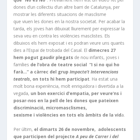
dones d’un col·lectiu d’un altre barri de Catalunya, per
mostrar les diferents situacions de masclisme
que viuen les dones en la nostra societat. Per acabar la
tarda, els joves han dibuixat lliurement per expressar la
seva veu en contra les violències masclistes. Els
dibuixos els hem exposat i es podran veure uns quants
dies a l’Espai de trobada del Casal. El
dimecres 27
hem pogut gaudir plegats
de nou infants, joves i
famílies
de l’obra de teatre social “I si no qui ho
farà…” a càrrec del grup
Impacta’t Intervencions
teatrals
, on tots hi hem participat
. Ha estat una
molt bona experiència, molt enriquidora i divertida a la
vegada,
un bon exercici d’empatia, per veure’ns i
posar-nos en la pell de les dones que pateixen
discriminació, micromasclismes,
sexisme i violències en tots els àmbits de la vid
a.
Per últim,
el dimarts 26 de novembre, adolescents
que participen del projecte
A peu de Carrer i del