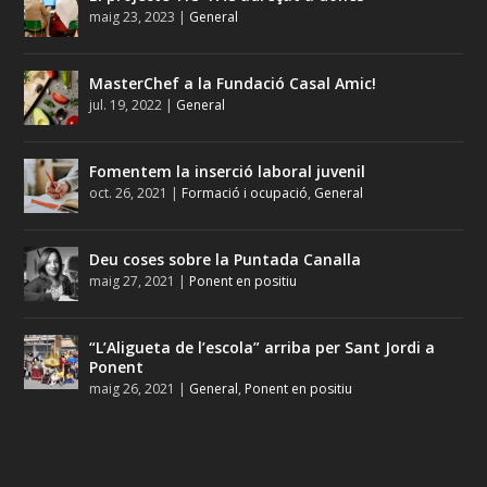
maig 23, 2023
|
General
MasterChef a la Fundació Casal Amic!
jul. 19, 2022
|
General
Fomentem la inserció laboral juvenil
oct. 26, 2021
|
Formació i ocupació
,
General
Deu coses sobre la Puntada Canalla
maig 27, 2021
|
Ponent en positiu
“L’Aligueta de l’escola” arriba per Sant Jordi a
Ponent
maig 26, 2021
|
General
,
Ponent en positiu