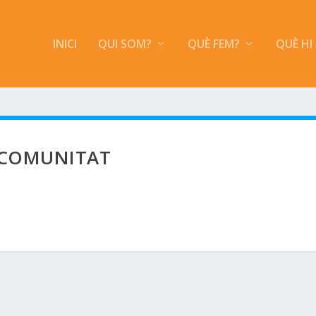
INICI
QUI SOM?
QUÈ FEM?
QUÈ HI
COMUNITAT