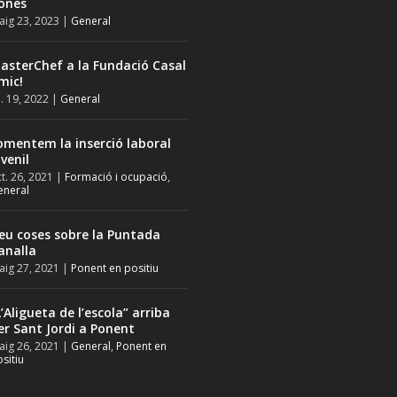
ones
ig 23, 2023
|
General
asterChef a la Fundació Casal
mic!
l. 19, 2022
|
General
omentem la inserció laboral
uvenil
t. 26, 2021
|
Formació i ocupació
,
eneral
eu coses sobre la Puntada
analla
ig 27, 2021
|
Ponent en positiu
L’Aligueta de l’escola” arriba
er Sant Jordi a Ponent
ig 26, 2021
|
General
,
Ponent en
sitiu