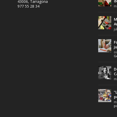
d
43006, Tarragona
977 55 28 34
ma
M
A
ju
F
j
oc
G
D
C
ma
“
p
ma
po