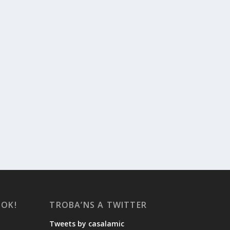
OOK!
TROBA’NS A TWITTER
Tweets by casalamic