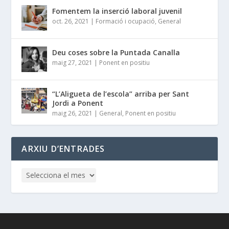
Fomentem la inserció laboral juvenil
oct. 26, 2021
|
Formació i ocupació
,
General
Deu coses sobre la Puntada Canalla
maig 27, 2021
|
Ponent en positiu
“L’Aligueta de l’escola” arriba per Sant
Jordi a Ponent
maig 26, 2021
|
General
,
Ponent en positiu
ARXIU D’ENTRADES