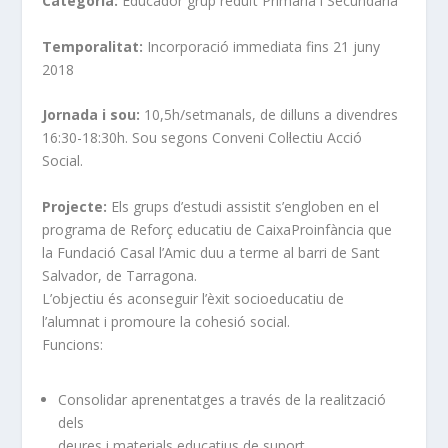
Categoria:
Educador grup reduït Primària i Secundària
Temporalitat:
Incorporació immediata fins 21 juny
2018
Jornada i sou:
10,5h/setmanals, de dilluns a divendres
16:30-18:30h. Sou segons Conveni Col·lectiu Acció
Social.
Projecte:
Els grups d’estudi assistit s’engloben en el
programa de Reforç educatiu de CaixaProinfància que
la Fundació Casal l’Amic duu a terme al barri de Sant
Salvador, de Tarragona.
L’objectiu és aconseguir l’èxit socioeducatiu de
l’alumnat i promoure la cohesió social.
Funcions:
Consolidar aprenentatges a través de la realització
dels
deures i materials educatius de suport.