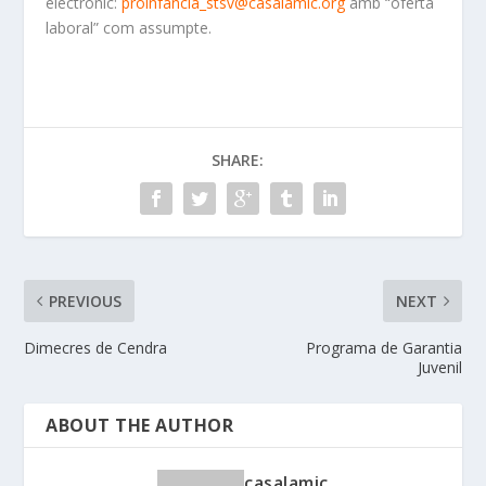
electrònic:
proinfancia_stsv@casalamic.org
amb “oferta
laboral” com assumpte.
SHARE:
PREVIOUS
NEXT
Dimecres de Cendra
Programa de Garantia
Juvenil
ABOUT THE AUTHOR
casalamic